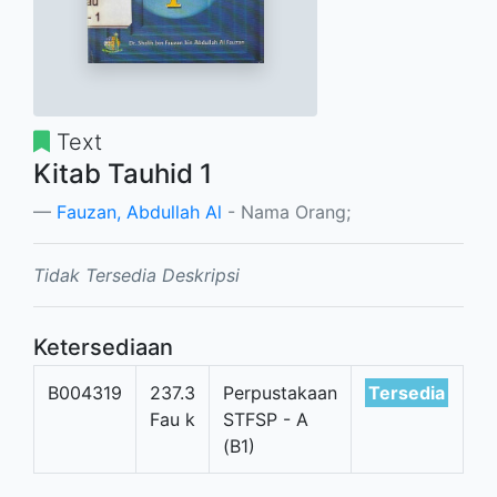
Text
Kitab Tauhid 1
Fauzan, Abdullah Al
- Nama Orang;
Tidak Tersedia Deskripsi
Ketersediaan
B004319
237.3
Perpustakaan
Tersedia
Fau k
STFSP - A
(B1)